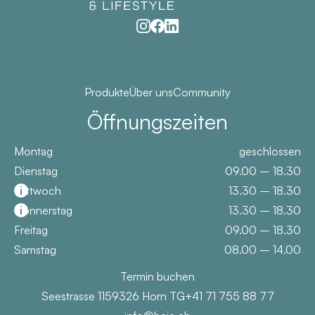
Produkte
Über uns
Community
Öffnungszeiten
Montag
geschlossen
Dienstag
09.00 – 18.30
Mittwoch
i
13.30 – 18.30
Donnerstag
i
13.30 – 18.30
Freitag
09.00 – 18.30
Samstag
08.00 – 14.00
Termin buchen
Seestrasse 115
9326 Horn TG
+41 71 755 88 77