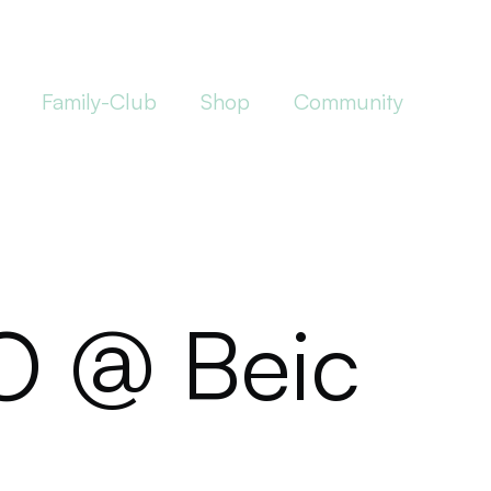
Family-Club
Shop
Community
O @ Beic