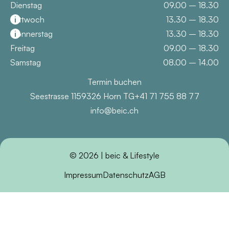
Dienstag
09.00 – 18.30
Mittwoch
i
13.30 – 18.30
Donnerstag
i
13.30 – 18.30
Freitag
09.00 – 18.30
Samstag
08.00 – 14.00
Termin buchen
Seestrasse 115
9326 Horn TG
+41 71 755 88 77
info@beic.ch
© 2026 | beic & Lifestyle
Impressum
Datenschutz
AGB